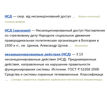
НСД
— скор. від несанкціонований доступ …
Фізико-технічний
словник-мінімум
НСД (значения)
— Несанкционированный доступ Наставление
по стрелковому делу Народное социальное движение
праворадикальная политическая организация в Болгарии в
1930 е гг., см. Цанков, Александр Цолов …
Википедия
несанкционированные действия (НСД)
— 3.13
несанкционированные действия (НСД): Преднамеренные
действия, направленные на нарушение правильности
функционирования системы. Источник: ГОСТ Р 51558 2008:
Средства и системы охранные телевизионные. Классификаци
…
Словарь-справочник терминов нормативно-технической документации